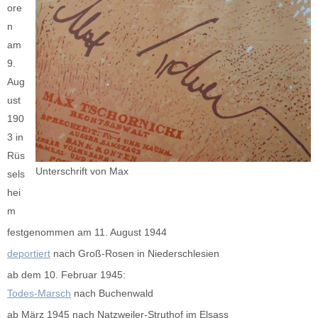
ore
n
am
9.
Aug
ust
190
3 in
Rüs
Unterschrift von Max
sels
hei
m
festgenommen am 11. August 1944
deportiert
nach Groß-Rosen in Niederschlesien
ab dem 10. Februar 1945:
Todes-Marsch
nach Buchenwald
ab März 1945 nach Natzweiler-Struthof im Elsass