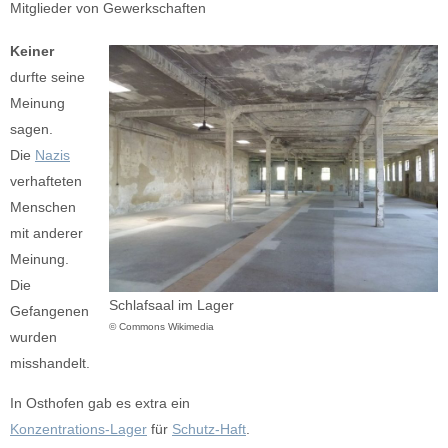
Mitglieder von Gewerkschaften
Keiner
durfte seine
Meinung
sagen.
Die
Nazis
verhafteten
Menschen
mit anderer
Meinung.
Die
Schlafsaal im Lager
Gefangenen
© Commons Wikimedia
wurden
misshandelt.
In Osthofen gab es extra ein
Konzentrations-Lager
für
Schutz-Haft
.