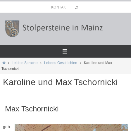
Zum
KONTAKT
Inhalt
springen
Start
Leichte Sprache
Lebens-Geschichten
Karoline und Max
Tschornicki
Karoline und Max Tschornicki
Max Tschornicki
geb