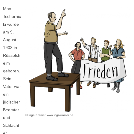
Max
Tschornic
ki wurde
am 9.
August
1903 in
Rüsselsh
eim
geboren.
Sein
Vater war
ein
jüdischer
Beamter
© Inga Kramer, www.ingakramer.de
und
Schlacht
er.