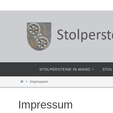
Zum
Inhalt
springen
Zum
STOLPERSTEINE IN MAINZ
STOL
Inhalt
springen
Start
Impressum
Impressum