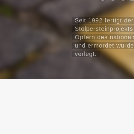
Das Haus des Erinne
an dem wir zurücks
wir nach vorne in di