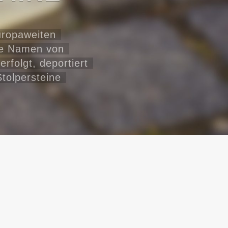
 nur ein Gedenkort,
r Begegnung, an dem
ernort zugleich.