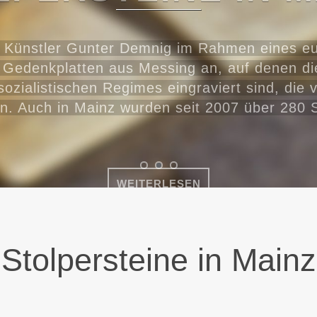
rns – für Demokratie und Akzeptanz ist nicht
chauen in die Vergangenheit, und ein Ort de
e Zukunft blicken, sondern Erinnerungs- und L
WEITERLESEN
Stolpersteine in Mainz