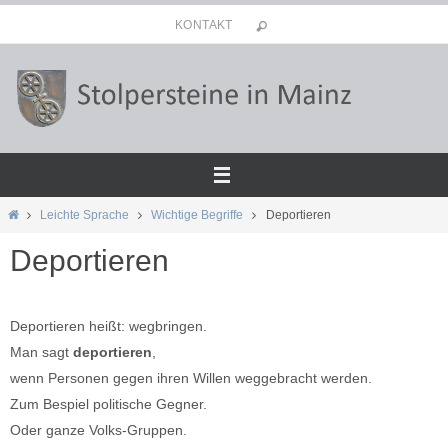
Zum
KONTAKT
Inhalt
springen
Start
Leichte Sprache
Wichtige Begriffe
Deportieren
Deportieren
Deportieren heißt: wegbringen.
Man sagt
deportieren
,
wenn Personen gegen ihren Willen weggebracht werden.
Zum Bespiel politische Gegner.
Oder ganze Volks-Gruppen.