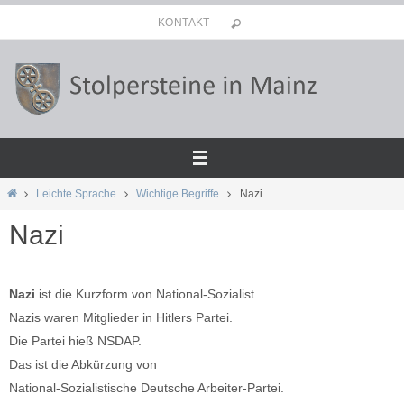
Zum
KONTAKT
Inhalt
springen
Start
Leichte Sprache
Wichtige Begriffe
Nazi
Nazi
Nazi
ist die Kurzform von National-Sozialist.
Nazis waren Mitglieder in Hitlers Partei.
Die Partei hieß NSDAP.
Das ist die Abkürzung von
National-Sozialistische Deutsche Arbeiter-Partei.