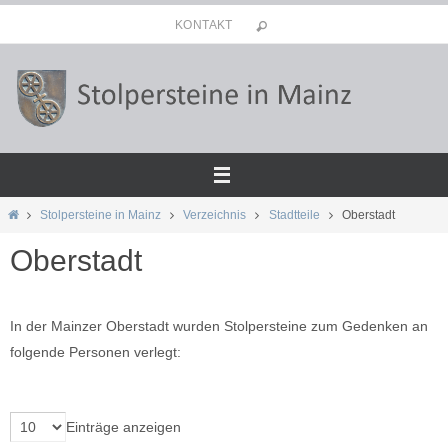
Zum
KONTAKT
Inhalt
springen
Start
Stolpersteine in Mainz
Verzeichnis
Stadtteile
Oberstadt
Oberstadt
In der Mainzer Oberstadt wurden Stolpersteine zum Gedenken an
folgende Personen verlegt:
Einträge anzeigen