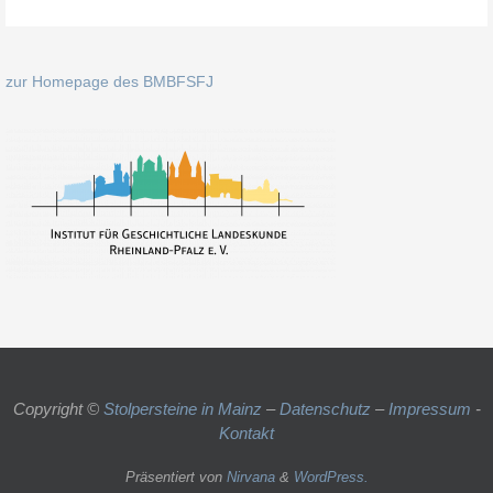
zur Homepage des BMBFSFJ
Copyright ©
Stolpersteine in Mainz
–
Datenschutz
–
Impressum
-
Kontakt
Präsentiert von
Nirvana
&
WordPress.