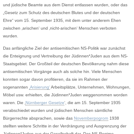
und jüdische Beamte aus dem Dienst entlassen wurden, oder das
„Gesetz zum Schutz des deutschen Blutes und der deutschen
Ehre“ vom 15. September 1935, mit dem unter anderem Ehen
zwischen ‚arischen‘ und ‚nicht-arischen‘ Menschen verboten
wurden.
Das anfängliche Ziel der antisemitischen NS-Politik war zunächst
die Enteignung und Vertreibung der Jüdinnen*Juden aus dem NS-
Staatsgebiet. Der Großteil der deutschen Bevölkerung nahm diese
antisemitischen Vorgänge auch als solche hin. Viele Menschen
konnten sogar davon profitieren, da sie im Rahmen der
sogenannten
‚Arisierung‘
Arbeitsplätze, Unternehmen, Wohnungen,
Möbel usw. erhielten, die Jüdinnen*Juden weggenommen worden
waren. Die ‚
Nürnberger Gesetze
‘, die am 15. September 1935
verabschiedet wurden und jüdischen Menschen sämtliche
Bürgerrechte absprachen, sowie das
Novemberpogrom
1938
stellten weitere Schritte in der Verdrängung und Ausgrenzung der
Jüdinnen*Juden aus der Gesellschaft dar. Das NS-Regime