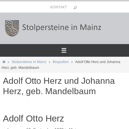
Zum
KONTAKT
Inhalt
springen
Start
Stolpersteine in Mainz
Biografien
Adolf Otto Herz und Johanna
Herz, geb. Mandelbaum
Adolf Otto Herz und Johanna
Herz, geb. Mandelbaum
Adolf Otto Herz