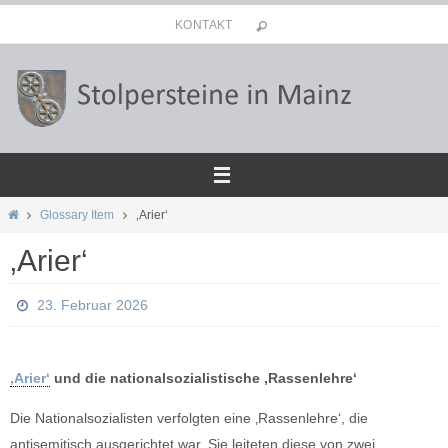
Zum
KONTAKT
Inhalt
springen
Start
Glossary Item
‚Arier‘
‚Arier‘
23. Februar 2026
‚Arier‘
und die nationalsozialistische ‚Rassenlehre‘
Die Nationalsozialisten verfolgten eine ‚Rassenlehre‘, die
antisemitisch ausgerichtet war. Sie leiteten diese von zwei