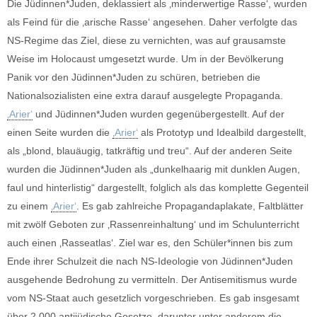
Die Jüdinnen*Juden, deklassiert als ‚minderwertige Rasse‘, wurden
als Feind für die ‚arische Rasse‘ angesehen. Daher verfolgte das
NS-Regime das Ziel, diese zu vernichten, was auf grausamste
Weise im Holocaust umgesetzt wurde. Um in der Bevölkerung
Panik vor den Jüdinnen*Juden zu schüren, betrieben die
Nationalsozialisten eine extra darauf ausgelegte Propaganda.
‚Arier‘
und Jüdinnen*Juden wurden gegenübergestellt. Auf der
einen Seite wurden die
‚Arier‘
als Prototyp und Idealbild dargestellt,
als „blond, blauäugig, tatkräftig und treu“. Auf der anderen Seite
wurden die Jüdinnen*Juden als „dunkelhaarig mit dunklen Augen,
faul und hinterlistig“ dargestellt, folglich als das komplette Gegenteil
zu einem
‚Arier‘
. Es gab zahlreiche Propagandaplakate, Faltblätter
mit zwölf Geboten zur ‚Rassenreinhaltung‘ und im Schulunterricht
auch einen ‚Rasseatlas‘. Ziel war es, den Schüler*innen bis zum
Ende ihrer Schulzeit die nach NS-Ideologie von Jüdinnen*Juden
ausgehende Bedrohung zu vermitteln. Der Antisemitismus wurde
vom NS-Staat auch gesetzlich vorgeschrieben. Es gab insgesamt
über 2.000 antijüdische Gesetze, darunter unter anderem die