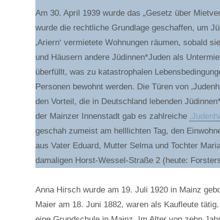
Am 30. April 1939 wurde das „Gesetz über Mietver
wurde die rechtliche Grundlage geschaffen, um 
‚Ariern‘ vermietete Wohnungen räumen, sobald sie
und Häusern andere Jüdinnen*Juden als Untermie
überfüllt, was zu katastrophalen Lebensbedingung
Personen bewohnt werden. Die Türen von ‚Judenh
den Vorteil, die in Deutschland lebenden Jüdinn
der Mainzer Innenstadt gab es zahlreiche
‚Judenh
geschah zumeist am helllichten Tag, den Einwohne
aus Vater Eduard, Mutter Selma und Tochter Maria
damaligen Horst-Wessel-Straße 2 (heute: Forsters
Anna Hirsch wurde am 19. Juli 1920 in Mainz geb
Maier am 18. Juni 1882, waren als Kaufleute tätig
eine Grundschule in Mainz. Im Alter von zehn Jah