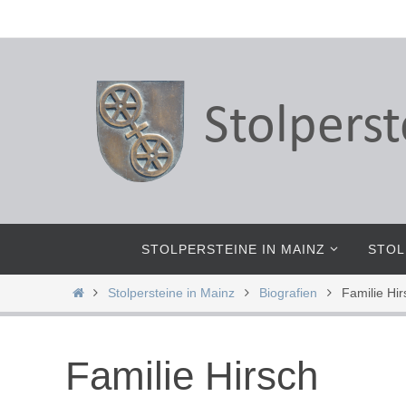
Zum
Inhalt
springen
Zum
STOLPERSTEINE IN MAINZ
STOL
Inhalt
springen
Start
Stolpersteine in Mainz
Biografien
Familie Hir
Familie Hirsch