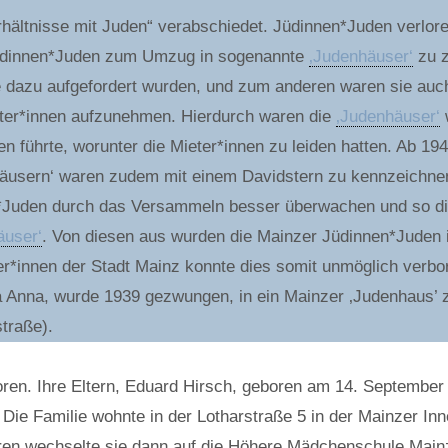
hältnisse mit Juden“ verabschiedet. Jüdinnen*Juden verlore
Jüdinnen*Juden zum Umzug in sogenannte
‚Judenhäuser‘
zu z
 dazu aufgefordert wurden, und zum anderen waren sie auch
ter*innen aufzunehmen. Hierdurch waren die
‚Judenhäuser‘
w
en führte, worunter die Mieter*innen zu leiden hatten. Ab 
äusern‘ waren zudem mit einem Davidstern zu kennzeichne
en*Juden durch das Versammeln besser überwachen und so di
äuser‘
. Von diesen aus wurden die Mainzer Jüdinnen*Juden i
r*innen der Stadt Mainz konnte dies somit unmöglich verbor
 Anna, wurde 1939 gezwungen, in ein Mainzer ‚Judenhaus’ zu 
traße).
oren. Ihre Eltern, Eduard Hirsch, geboren am 14. September
. Die Familie wohnte in der Lotharstraße 5 in der Mainzer I
ren wechselte sie dann auf die Höhere Mädchenschule Mainz. 