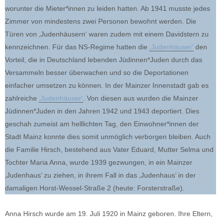
worunter die Mieter*innen zu leiden hatten. Ab 1941 musste jedes
Zimmer von mindestens zwei Personen bewohnt werden. Die
Türen von ‚Judenhäusern‘ waren zudem mit einem Davidstern zu
kennzeichnen. Für das NS-Regime hatten die
‚Judenhäuser‘
den
Vorteil, die in Deutschland lebenden Jüdinnen*Juden durch das
Versammeln besser überwachen und so die Deportationen
einfacher umsetzen zu können. In der Mainzer Innenstadt gab es
zahlreiche
‚Judenhäuser‘
. Von diesen aus wurden die Mainzer
Jüdinnen*Juden in den Jahren 1942 und 1943 deportiert. Dies
geschah zumeist am helllichten Tag, den Einwohner*innen der
Stadt Mainz konnte dies somit unmöglich verborgen bleiben. Auch
die Familie Hirsch, bestehend aus Vater Eduard, Mutter Selma und
Tochter Maria Anna, wurde 1939 gezwungen, in ein Mainzer
‚Judenhaus’ zu ziehen, in ihrem Fall in das ‚Judenhaus’ in der
damaligen Horst-Wessel-Straße 2 (heute: Forsterstraße).
Anna Hirsch wurde am 19. Juli 1920 in Mainz geboren. Ihre Eltern,