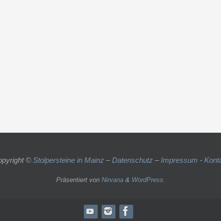
pyright ©
Stolpersteine in Mainz
–
Datenschutz
–
Impressum
-
Kont
Präsentiert von
Nirvana
&
WordPress.