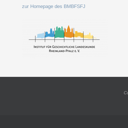
zur Homepage des BMBFSFJ
Co