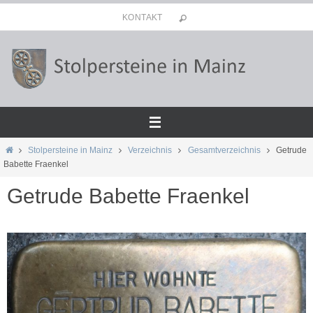
Zum
KONTAKT
Inhalt
springen
Start
Stolpersteine in Mainz
Verzeichnis
Gesamtverzeichnis
Getrude
Babette Fraenkel
Getrude Babette Fraenkel