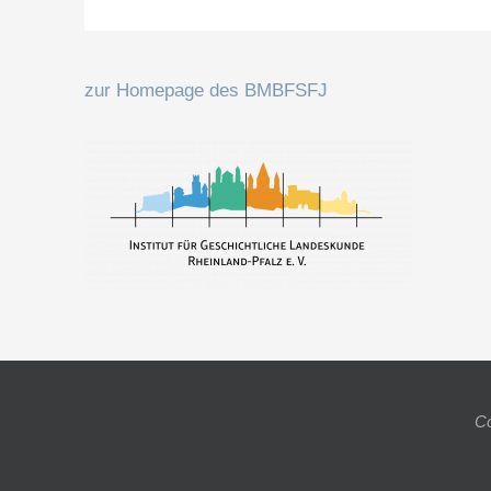
zur Homepage des BMBFSFJ
Co