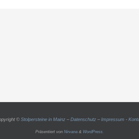
pyright ©
Stolpersteine in Mainz
–
Datenschutz
–
Impressum
-
Kont
Präsentiert von
Nirvana
&
WordPress.