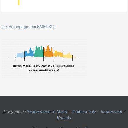
zur Homepage des BMBFSFJ
Copyright ©
Stolpersteine in Mainz
–
Datenschutz
–
Impressum
-
Kontakt