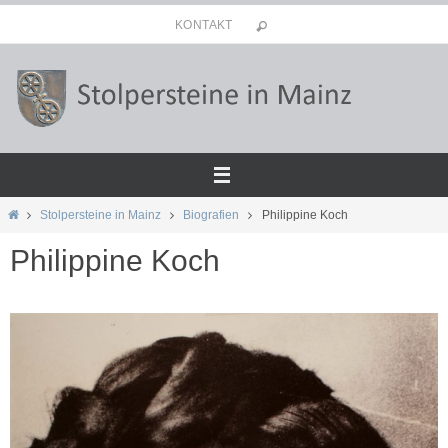
Zum
KONTAKT
Inhalt
springen
Start
Stolpersteine in Mainz
Biografien
Philippine Koch
Philippine Koch