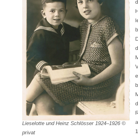
d
H
l
b
D
d
M
V
e
b
M
d
R
a
Lieselotte und Heinz Schlösser 1924–1926 ©
1
privat