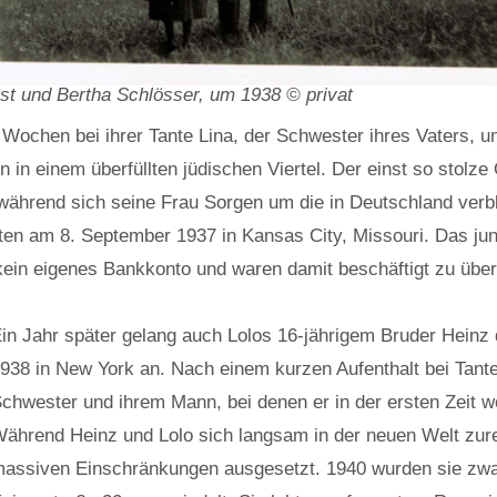
st und Bertha Schlösser, um 1938 © privat
 Wochen bei ihrer Tante Lina, der Schwester ihres Vaters, 
n in einem überfüllten jüdischen Viertel. Der einst so stolze
r, während sich seine Frau Sorgen um die in Deutschland v
ten am 8. September 1937 in Kansas City, Missouri. Das ju
 kein eigenes Bankkonto und waren damit beschäftigt zu über
in Jahr später gelang auch Lolos 16-jährigem Bruder Heinz 
938 in New York an. Nach einem kurzen Aufenthalt bei Tante 
chwester und ihrem Mann, bei denen er in der ersten Zeit 
ährend Heinz und Lolo sich langsam in der neuen Welt zure
assiven Einschränkungen ausgesetzt. 1940 wurden sie zw