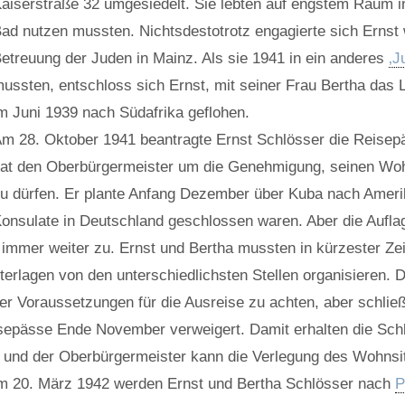
aiserstraße 32 umgesiedelt. Sie lebten auf engstem Raum i
ad nutzen mussten. Nichtsdestotrotz engagierte sich Ernst we
etreuung der Juden in Mainz. Als sie 1941 in ein anderes
‚J
ussten, entschloss sich Ernst, mit seiner Frau Bertha das 
m Juni 1939 nach Südafrika geflohen.
m 28. Oktober 1941 beantragte Ernst Schlösser die Reisepä
at den Oberbürgermeister um die Genehmigung, seinen Wohn
u dürfen. Er plante Anfang Dezember über Kuba nach Ameri
onsulate in Deutschland geschlossen waren. Aber die Aufla
ch immer weiter zu. Ernst und Bertha mussten in kürzester 
erlagen von den unterschiedlichsten Stellen organisieren.
der Voraussetzungen für die Ausreise zu achten, aber schließ
eisepässe Ende November verweigert. Damit erhalten die Sch
r und der Oberbürgermeister kann die Verlegung des Wohnsi
 Am 20. März 1942 werden Ernst und Bertha Schlösser nach
P