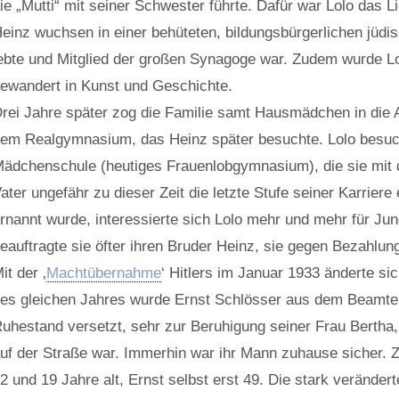
ie „Mutti“ mit seiner Schwester führte. Dafür war Lolo das L
einz wuchsen in einer behüteten, bildungsbürgerlichen jüdisc
ebte und Mitglied der großen Synagoge war. Zudem wurde Lol
ewandert in Kunst und Geschichte.
rei Jahre später zog die Familie samt Hausmädchen in die Al
em Realgymnasium, das Heinz später besuchte. Lolo besuc
ädchenschule (heutiges Frauenlobgymnasium), die sie mit d
ater ungefähr zu dieser Zeit die letzte Stufe seiner Karr
rnannt wurde, interessierte sich Lolo mehr und mehr für Jun
eauftragte sie öfter ihren Bruder Heinz, sie gegen Bezahlun
it der ‚
Machtübernahme
‘ Hitlers im Januar 1933 änderte s
es gleichen Jahres wurde Ernst Schlösser aus dem Beamten
uhestand versetzt, sehr zur Beruhigung seiner Frau Bertha,
uf der Straße war. Immerhin war ihr Mann zuhause sicher. Z
2 und 19 Jahre alt, Ernst selbst erst 49. Die stark veränd