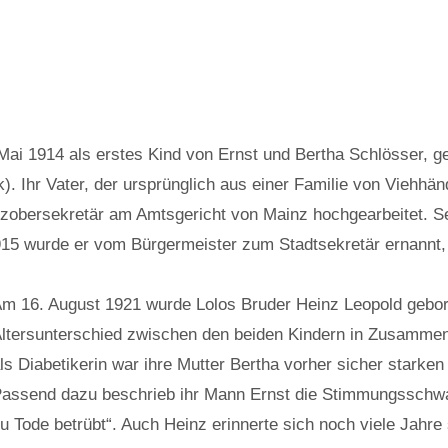
Mai 1914 als erstes Kind von Ernst und Bertha Schlösser, ge
k). Ihr Vater, der ursprünglich aus einer Familie von Viehhä
zobersekretär am Amtsgericht von Mainz hochgearbeitet. Sei
. 1915 wurde er vom Bürgermeister zum Stadtsekretär ernannt
m 16. August 1921 wurde Lolos Bruder Heinz Leopold gebor
ltersunterschied zwischen den beiden Kindern in Zusammen
ls Diabetikerin war ihre Mutter Bertha vorher sicher stark
assend dazu beschrieb ihr Mann Ernst die Stimmungsschw
u Tode betrübt“. Auch Heinz erinnerte sich noch viele Jahr