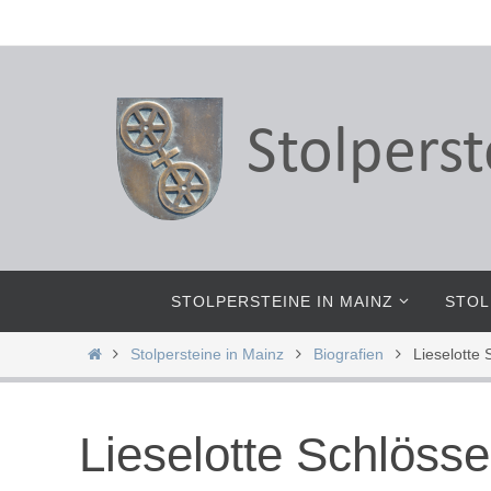
Zum
Inhalt
springen
Zum
STOLPERSTEINE IN MAINZ
STOL
Inhalt
springen
Start
Stolpersteine in Mainz
Biografien
Lieselotte 
Lieselotte Schlösse