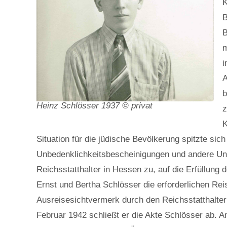
K
B
B
m
i
A
b
Heinz Schlösser 1937 © privat
z
K
Situation für die jüdische Bevölkerung spitzte si
Unbedenklichkeitsbescheinigungen und andere Unt
Reichsstatthalter in Hessen zu, auf die Erfüllung 
Ernst und Bertha Schlösser die erforderlichen R
Ausreisesichtvermerk durch den Reichsstatthalte
Februar 1942 schließt er die Akte Schlösser ab.