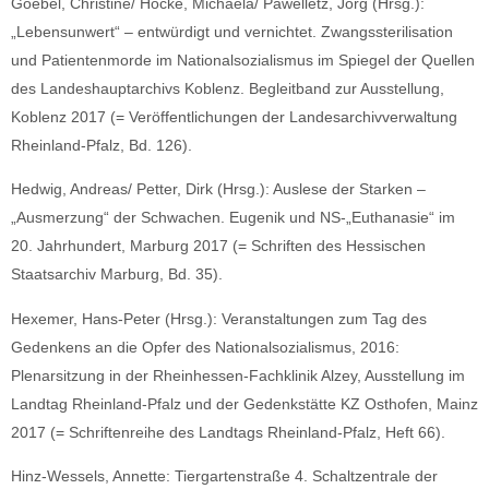
Goebel, Christine/ Hocke, Michaela/ Pawelletz, Jörg (Hrsg.):
„Lebensunwert“ – entwürdigt und vernichtet. Zwangssterilisation
und Patientenmorde im Nationalsozialismus im Spiegel der Quellen
des Landeshauptarchivs Koblenz. Begleitband zur Ausstellung,
Koblenz 2017 (= Veröffentlichungen der Landesarchivverwaltung
Rheinland-Pfalz, Bd. 126).
Hedwig, Andreas/ Petter, Dirk (Hrsg.): Auslese der Starken –
„Ausmerzung“ der Schwachen. Eugenik und NS-„Euthanasie“ im
20. Jahrhundert, Marburg 2017 (= Schriften des Hessischen
Staatsarchiv Marburg, Bd. 35).
Hexemer, Hans-Peter (Hrsg.): Veranstaltungen zum Tag des
Gedenkens an die Opfer des Nationalsozialismus, 2016:
Plenarsitzung in der Rheinhessen-Fachklinik Alzey, Ausstellung im
Landtag Rheinland-Pfalz und der Gedenkstätte KZ Osthofen, Mainz
2017 (= Schriftenreihe des Landtags Rheinland-Pfalz, Heft 66).
Hinz-Wessels, Annette: Tiergartenstraße 4. Schaltzentrale der