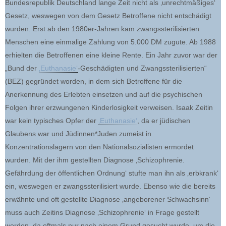
Bundesrepublik Deutschland lange Zeit nicht als ‚unrechtmäßiges‘
Gesetz, weswegen von dem Gesetz Betroffene nicht entschädigt
wurden. Erst ab den 1980er-Jahren kam zwangssterilisierten
Menschen eine einmalige Zahlung von 5.000 DM zugute. Ab 1988
erhielten die Betroffenen eine kleine Rente. Ein Jahr zuvor war der
„Bund der
‚Euthanasie‘
-Geschädigten und Zwangssterilisierten“
(BEZ) gegründet worden, in dem sich Betroffene für die
Anerkennung des Erlebten einsetzen und auf die psychischen
Folgen ihrer erzwungenen Kinderlosigkeit verweisen. Isaak Zeitin
war kein typisches Opfer der
‚Euthanasie‘
, da er jüdischen
Glaubens war und Jüdinnen*Juden zumeist in
Konzentrationslagern von den Nationalsozialisten ermordet
wurden. Mit der ihm gestellten Diagnose ‚Schizophrenie.
Gefährdung der öffentlichen Ordnung‘ stufte man ihn als ‚erbkrank‘
ein, weswegen er zwangssterilisiert wurde. Ebenso wie die bereits
erwähnte und oft gestellte Diagnose ‚angeborener Schwachsinn‘
muss auch Zeitins Diagnose ‚Schizophrenie‘ in Frage gestellt
werden, da oftmals nur nach einem Grund gesucht wurde, um die