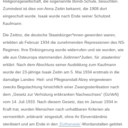
Religionsgesellschaft, die sogenannte Bondi-Schule, besuchten.
Zumindest ist dies von Anna Zeitin bekannt, die 1908 dort
eingeschult wurde. Isaak wurde nach Ende seiner Schulzeit
Kaufmann.
Die Zeitins, die deutsche Staatsbürger*innen geworden waren,
erlebten ab Februar 1934 die zunehmenden Repressionen des NS-
Regimes: Ihre Einbürgerung wurde widerrufen und sie wurden, wie
alle aus Osteuropa stammenden Jüdinnen*Juden, für ‚staatenlos‘
erklärt. Nach dem Abschluss seiner Ausbildung zum Kaufmann
wurde der 23-jährige Isaak Zeitin am 5. Mai 1934 erstmals in die
damalige Landes- Heil- und Pflegeanstalt Alzey eingewiesen
zwecks Begutachtung hinsichtlich einer Zwangssterilisation nach
dem „Gesetz zur Verhütung erbkranken Nachwuchses“ (GzVeN)
vom 14. Juli 1933. Nach diesem Gesetz, das im Januar 1934 in
Kraft trat, wurden Menschen nach unhaltbaren Kriterien als
vermeintlich ‚erbkrank‘ eingestuft, ohne ihr Einverständnis
sterilisiert und am Ende in den
‚Euthanasie‘
-Mordanstalten getötet.