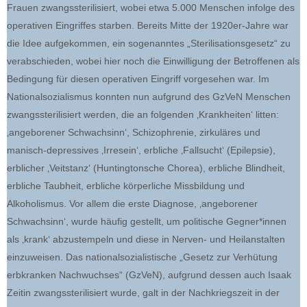
Frauen zwangssterilisiert, wobei etwa 5.000 Menschen infolge des
operativen Eingriffes starben. Bereits Mitte der 1920er-Jahre war
die Idee aufgekommen, ein sogenanntes „Sterilisationsgesetz“ zu
verabschieden, wobei hier noch die Einwilligung der Betroffenen als
Bedingung für diesen operativen Eingriff vorgesehen war. Im
Nationalsozialismus konnten nun aufgrund des GzVeN Menschen
zwangssterilisiert werden, die an folgenden ‚Krankheiten‘ litten:
‚angeborener Schwachsinn‘, Schizophrenie, zirkuläres und
manisch-depressives ‚Irresein‘, erbliche ‚Fallsucht‘ (Epilepsie),
erblicher ‚Veitstanz‘ (Huntingtonsche Chorea), erbliche Blindheit,
erbliche Taubheit, erbliche körperliche Missbildung und
Alkoholismus. Vor allem die erste Diagnose, ‚angeborener
Schwachsinn‘, wurde häufig gestellt, um politische Gegner*innen
als ‚krank‘ abzustempeln und diese in Nerven- und Heilanstalten
einzuweisen. Das nationalsozialistische „Gesetz zur Verhütung
erbkranken Nachwuchses“ (GzVeN), aufgrund dessen auch Isaak
Zeitin zwangssterilisiert wurde, galt in der Nachkriegszeit in der