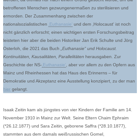
betroffenen Menschen gezwungenermaßen zu sterilisieren und
ermorden. Der Zusammenhang zwischen der
nationalsozialistischen
‚Euthanasie‘
und dem ‚Holocaust‘ ist noch
nicht gänzlich erforscht; einen wichtigen ersten Forschungsbeitrag
leisteten hier aber die beiden Historiker Jan Erik Schulte und Jörg
Osterloh, die 2021 das Buch
„Euthanasie“ und Holocaust.
Kontinuitäten, Kausalitäten, Parallelitäten
herausgaben. Zur
Geschichte der NS-
‚Euthanasie‘
, aber vor allem zu den Opfern aus
Mainz und Rheinhessen hat das Haus des Erinnerns – für
Demokratie und Akzeptanz eine Ausstellung konzipiert, zu der man
hier
gelangt.
Isaak Zeitin kam als jüngstes von vier Kindern der Familie am 14.
November 1910 in Mainz zur Welt. Seine Eltern Chaim Ephraim
(*26.12.1877) und Sara Zeitin, geborene Saffra (*28.10.1877),
stammten aus dem damals weißrussischen Gomel,