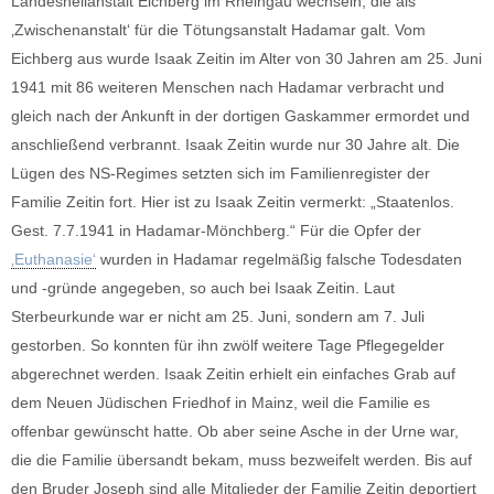
Landesheilanstalt Eichberg im Rheingau wechseln, die als
‚Zwischenanstalt‘ für die Tötungsanstalt Hadamar galt. Vom
Eichberg aus wurde Isaak Zeitin im Alter von 30 Jahren am 25. Juni
1941 mit 86 weiteren Menschen nach Hadamar verbracht und
gleich nach der Ankunft in der dortigen Gaskammer ermordet und
anschließend verbrannt. Isaak Zeitin wurde nur 30 Jahre alt. Die
Lügen des NS-Regimes setzten sich im Familienregister der
Familie Zeitin fort. Hier ist zu Isaak Zeitin vermerkt: „Staatenlos.
Gest. 7.7.1941 in Hadamar-Mönchberg.“ Für die Opfer der
‚Euthanasie‘
wurden in Hadamar regelmäßig falsche Todesdaten
und -gründe angegeben, so auch bei Isaak Zeitin. Laut
Sterbeurkunde war er nicht am 25. Juni, sondern am 7. Juli
gestorben. So konnten für ihn zwölf weitere Tage Pflegegelder
abgerechnet werden. Isaak Zeitin erhielt ein einfaches Grab auf
dem Neuen Jüdischen Friedhof in Mainz, weil die Familie es
offenbar gewünscht hatte. Ob aber seine Asche in der Urne war,
die die Familie übersandt bekam, muss bezweifelt werden. Bis auf
den Bruder Joseph sind alle Mitglieder der Familie Zeitin deportiert