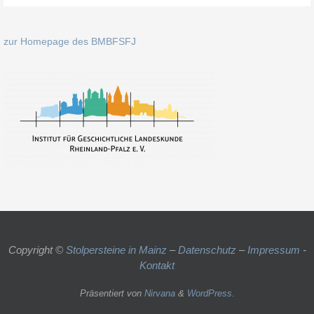
zur Homepage des BMBFSFJ
Copyright ©
Stolpersteine in Mainz
–
Datenschutz
–
Impressum
-
Kontakt
Präsentiert von
Nirvana
&
WordPress.