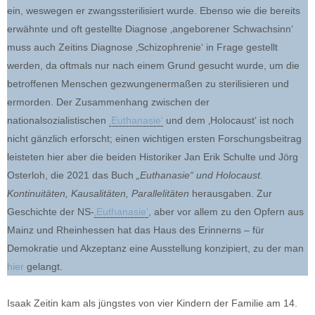
ein, weswegen er zwangssterilisiert wurde. Ebenso wie die bereits
erwähnte und oft gestellte Diagnose ‚angeborener Schwachsinn‘
muss auch Zeitins Diagnose ‚Schizophrenie‘ in Frage gestellt
werden, da oftmals nur nach einem Grund gesucht wurde, um die
betroffenen Menschen gezwungenermaßen zu sterilisieren und
ermorden. Der Zusammenhang zwischen der
nationalsozialistischen
‚Euthanasie‘
und dem ‚Holocaust‘ ist noch
nicht gänzlich erforscht; einen wichtigen ersten Forschungsbeitrag
leisteten hier aber die beiden Historiker Jan Erik Schulte und Jörg
Osterloh, die 2021 das Buch
„Euthanasie“ und Holocaust.
Kontinuitäten, Kausalitäten, Parallelitäten
herausgaben. Zur
Geschichte der NS-
‚Euthanasie‘
, aber vor allem zu den Opfern aus
Mainz und Rheinhessen hat das Haus des Erinnerns – für
Demokratie und Akzeptanz eine Ausstellung konzipiert, zu der man
hier
gelangt.
Isaak Zeitin kam als jüngstes von vier Kindern der Familie am 14.