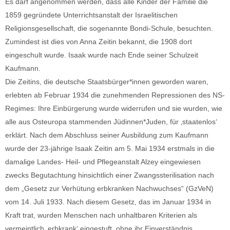
Es darf angenommen werden, dass alle Kinder der Familie die
1859 gegründete Unterrichtsanstalt der Israelitischen
Religionsgesellschaft, die sogenannte Bondi-Schule, besuchten.
Zumindest ist dies von Anna Zeitin bekannt, die 1908 dort
eingeschult wurde. Isaak wurde nach Ende seiner Schulzeit
Kaufmann.
Die Zeitins, die deutsche Staatsbürger*innen geworden waren,
erlebten ab Februar 1934 die zunehmenden Repressionen des NS-
Regimes: Ihre Einbürgerung wurde widerrufen und sie wurden, wie
alle aus Osteuropa stammenden Jüdinnen*Juden, für ‚staatenlos‘
erklärt. Nach dem Abschluss seiner Ausbildung zum Kaufmann
wurde der 23-jährige Isaak Zeitin am 5. Mai 1934 erstmals in die
damalige Landes- Heil- und Pflegeanstalt Alzey eingewiesen
zwecks Begutachtung hinsichtlich einer Zwangssterilisation nach
dem „Gesetz zur Verhütung erbkranken Nachwuchses“ (GzVeN)
vom 14. Juli 1933. Nach diesem Gesetz, das im Januar 1934 in
Kraft trat, wurden Menschen nach unhaltbaren Kriterien als
vermeintlich ‚erbkrank‘ eingestuft, ohne ihr Einverständnis