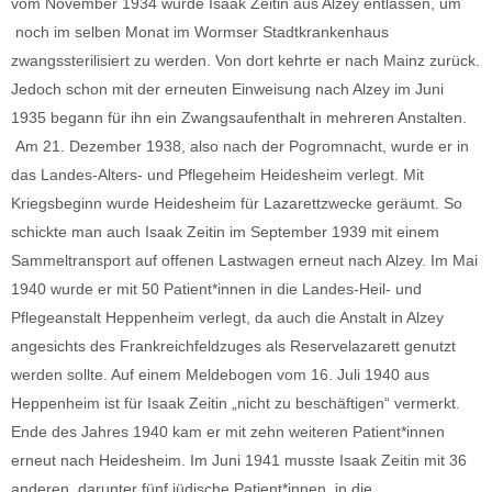
vom November 1934 wurde Isaak Zeitin aus Alzey entlassen, um
noch im selben Monat im Wormser Stadtkrankenhaus
zwangssterilisiert zu werden. Von dort kehrte er nach Mainz zurück.
Jedoch schon mit der erneuten Einweisung nach Alzey im Juni
1935 begann für ihn ein Zwangsaufenthalt in mehreren Anstalten.
Am 21. Dezember 1938, also nach der Pogromnacht, wurde er in
das Landes-Alters- und Pflegeheim Heidesheim verlegt. Mit
Kriegsbeginn wurde Heidesheim für Lazarettzwecke geräumt. So
schickte man auch Isaak Zeitin im September 1939 mit einem
Sammeltransport auf offenen Lastwagen erneut nach Alzey. Im Mai
1940 wurde er mit 50 Patient*innen in die Landes-Heil- und
Pflegeanstalt Heppenheim verlegt, da auch die Anstalt in Alzey
angesichts des Frankreichfeldzuges als Reservelazarett genutzt
werden sollte. Auf einem Meldebogen vom 16. Juli 1940 aus
Heppenheim ist für Isaak Zeitin „nicht zu beschäftigen“ vermerkt.
Ende des Jahres 1940 kam er mit zehn weiteren Patient*innen
erneut nach Heidesheim. Im Juni 1941 musste Isaak Zeitin mit 36
anderen, darunter fünf jüdische Patient*innen, in die