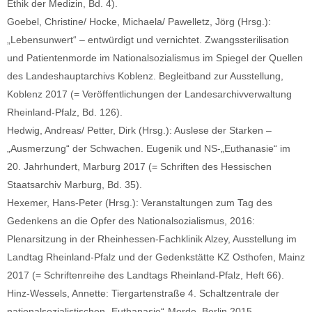
Ethik der Medizin, Bd. 4).
Goebel, Christine/ Hocke, Michaela/ Pawelletz, Jörg (Hrsg.):
„Lebensunwert“ – entwürdigt und vernichtet. Zwangssterilisation
und Patientenmorde im Nationalsozialismus im Spiegel der Quellen
des Landeshauptarchivs Koblenz. Begleitband zur Ausstellung,
Koblenz 2017 (= Veröffentlichungen der Landesarchivverwaltung
Rheinland-Pfalz, Bd. 126).
Hedwig, Andreas/ Petter, Dirk (Hrsg.): Auslese der Starken –
„Ausmerzung“ der Schwachen. Eugenik und NS-„Euthanasie“ im
20. Jahrhundert, Marburg 2017 (= Schriften des Hessischen
Staatsarchiv Marburg, Bd. 35).
Hexemer, Hans-Peter (Hrsg.): Veranstaltungen zum Tag des
Gedenkens an die Opfer des Nationalsozialismus, 2016:
Plenarsitzung in der Rheinhessen-Fachklinik Alzey, Ausstellung im
Landtag Rheinland-Pfalz und der Gedenkstätte KZ Osthofen, Mainz
2017 (= Schriftenreihe des Landtags Rheinland-Pfalz, Heft 66).
Hinz-Wessels, Annette: Tiergartenstraße 4. Schaltzentrale der
nationalsozialistischen „Euthanasie“-Morde, Berlin 2015.