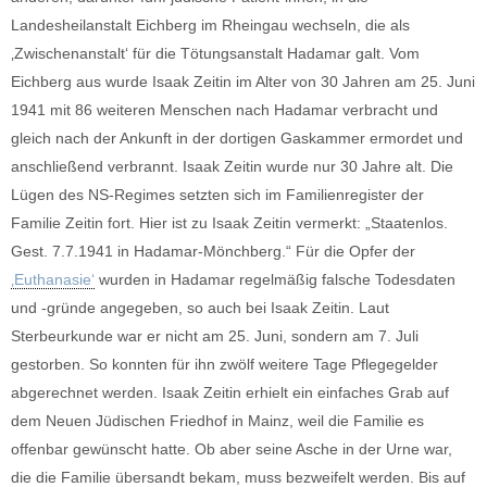
Landesheilanstalt Eichberg im Rheingau wechseln, die als
‚Zwischenanstalt‘ für die Tötungsanstalt Hadamar galt. Vom
Eichberg aus wurde Isaak Zeitin im Alter von 30 Jahren am 25. Juni
1941 mit 86 weiteren Menschen nach Hadamar verbracht und
gleich nach der Ankunft in der dortigen Gaskammer ermordet und
anschließend verbrannt. Isaak Zeitin wurde nur 30 Jahre alt. Die
Lügen des NS-Regimes setzten sich im Familienregister der
Familie Zeitin fort. Hier ist zu Isaak Zeitin vermerkt: „Staatenlos.
Gest. 7.7.1941 in Hadamar-Mönchberg.“ Für die Opfer der
‚Euthanasie‘
wurden in Hadamar regelmäßig falsche Todesdaten
und -gründe angegeben, so auch bei Isaak Zeitin. Laut
Sterbeurkunde war er nicht am 25. Juni, sondern am 7. Juli
gestorben. So konnten für ihn zwölf weitere Tage Pflegegelder
abgerechnet werden. Isaak Zeitin erhielt ein einfaches Grab auf
dem Neuen Jüdischen Friedhof in Mainz, weil die Familie es
offenbar gewünscht hatte. Ob aber seine Asche in der Urne war,
die die Familie übersandt bekam, muss bezweifelt werden. Bis auf