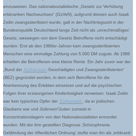
einzuweisen. Das nationalsozialistische „Gesetz zur Verhütung
erbkranken Nachwuchses“ (GzVeN), aufgrund dessen auch Isaak
Zeitin zwangssterilisiert wurde, galt in der Nachkriegszeit in der
Bundesrepublik Deutschland lange Zeit nicht als ‚unrechtmäßiges‘
Gesetz, weswegen von dem Gesetz Betroffene nicht entschädigt
wurden. Erst ab den 1980er-Jahren kam zwangssterilisierten
Menschen eine einmalige Zahlung von 5.000 DM zugute. Ab 1988
erhielten die Betroffenen eine kleine Rente. Ein Jahr zuvor war der
„Bund der
‚Euthanasie‘
-Geschädigten und Zwangssterilisierten“
(BEZ) gegründet worden, in dem sich Betroffene für die
Anerkennung des Erlebten einsetzen und auf die psychischen
Folgen ihrer erzwungenen Kinderlosigkeit verweisen. Isaak Zeitin
war kein typisches Opfer der
‚Euthanasie‘
, da er jüdischen
Glaubens war und Jüdinnen*Juden zumeist in
Konzentrationslagern von den Nationalsozialisten ermordet
wurden. Mit der ihm gestellten Diagnose ‚Schizophrenie.
Gefährdung der öffentlichen Ordnung‘ stufte man ihn als ‚erbkrank‘