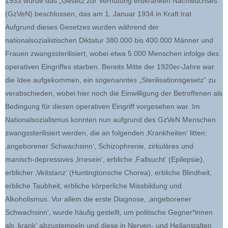
1933 wurde das „Gesetz zur Verhütung erbkranken Nachwuchses“
(GzVeN) beschlossen, das am 1. Januar 1934 in Kraft trat.
Aufgrund dieses Gesetzes wurden während der
nationalsozialistischen Diktatur 380.000 bis 400.000 Männer und
Frauen zwangssterilisiert, wobei etwa 5.000 Menschen infolge des
operativen Eingriffes starben. Bereits Mitte der 1920er-Jahre war
die Idee aufgekommen, ein sogenanntes „Sterilisationsgesetz“ zu
verabschieden, wobei hier noch die Einwilligung der Betroffenen als
Bedingung für diesen operativen Eingriff vorgesehen war. Im
Nationalsozialismus konnten nun aufgrund des GzVeN Menschen
zwangssterilisiert werden, die an folgenden ‚Krankheiten‘ litten:
‚angeborener Schwachsinn‘, Schizophrenie, zirkuläres und
manisch-depressives ‚Irresein‘, erbliche ‚Fallsucht‘ (Epilepsie),
erblicher ‚Veitstanz‘ (Huntingtonsche Chorea), erbliche Blindheit,
erbliche Taubheit, erbliche körperliche Missbildung und
Alkoholismus. Vor allem die erste Diagnose, ‚angeborener
Schwachsinn‘, wurde häufig gestellt, um politische Gegner*innen
als ‚krank‘ abzustempeln und diese in Nerven- und Heilanstalten