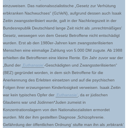
einzuweisen. Das nationalsozialistische „Gesetz zur Verhütung
erbkranken Nachwuchses“ (GzVeN), aufgrund dessen auch Isaak
Zeitin zwangssterilisiert wurde, galt in der Nachkriegszeit in der
Bundesrepublik Deutschland lange Zeit nicht als ‚unrechtmäßiges‘
Gesetz, weswegen von dem Gesetz Betroffene nicht entschädigt
wurden. Erst ab den 1980er-Jahren kam zwangssterilisierten
Menschen eine einmalige Zahlung von 5.000 DM zugute. Ab 1988
erhielten die Betroffenen eine kleine Rente. Ein Jahr zuvor war der
„Bund der
‚Euthanasie‘
-Geschädigten und Zwangssterilisierten“
(BEZ) gegründet worden, in dem sich Betroffene für die
Anerkennung des Erlebten einsetzen und auf die psychischen
Folgen ihrer erzwungenen Kinderlosigkeit verweisen. Isaak Zeitin
war kein typisches Opfer der
‚Euthanasie‘
, da er jüdischen
Glaubens war und Jüdinnen*Juden zumeist in
Konzentrationslagern von den Nationalsozialisten ermordet
wurden. Mit der ihm gestellten Diagnose ‚Schizophrenie.
Gefährdung der öffentlichen Ordnung‘ stufte man ihn als ‚erbkrank‘