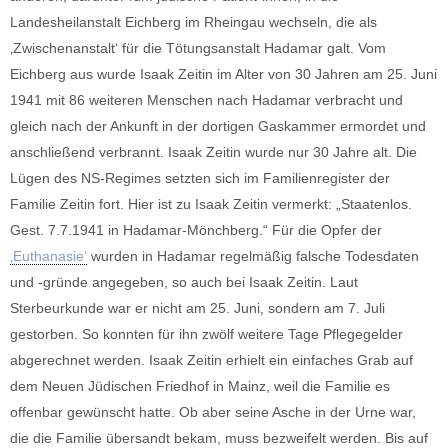
Landesheilanstalt Eichberg im Rheingau wechseln, die als
‚Zwischenanstalt‘ für die Tötungsanstalt Hadamar galt. Vom
Eichberg aus wurde Isaak Zeitin im Alter von 30 Jahren am 25. Juni
1941 mit 86 weiteren Menschen nach Hadamar verbracht und
gleich nach der Ankunft in der dortigen Gaskammer ermordet und
anschließend verbrannt. Isaak Zeitin wurde nur 30 Jahre alt. Die
Lügen des NS-Regimes setzten sich im Familienregister der
Familie Zeitin fort. Hier ist zu Isaak Zeitin vermerkt: „Staatenlos.
Gest. 7.7.1941 in Hadamar-Mönchberg.“ Für die Opfer der
‚Euthanasie‘
wurden in Hadamar regelmäßig falsche Todesdaten
und -gründe angegeben, so auch bei Isaak Zeitin. Laut
Sterbeurkunde war er nicht am 25. Juni, sondern am 7. Juli
gestorben. So konnten für ihn zwölf weitere Tage Pflegegelder
abgerechnet werden. Isaak Zeitin erhielt ein einfaches Grab auf
dem Neuen Jüdischen Friedhof in Mainz, weil die Familie es
offenbar gewünscht hatte. Ob aber seine Asche in der Urne war,
die die Familie übersandt bekam, muss bezweifelt werden. Bis auf