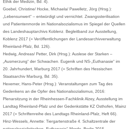
Ethik der Medizin, Bd. 4).
Goebel, Christine/ Hocke, Michaela/ Pawelletz, Jörg (Hrsg.):
„Lebensunwert“ – entwürdigt und vernichtet. Zwangssterilisation
und Patientenmorde im Nationalsozialismus im Spiegel der Quellen
des Landeshauptarchivs Koblenz. Begleitband zur Ausstellung,
Koblenz 2017 (= Veröffentlichungen der Landesarchivverwaltung
Rheinland-Pfalz, Bd. 126).
Hedwig, Andreas/ Petter, Dirk (Hrsg.): Auslese der Starken –
„Ausmerzung“ der Schwachen. Eugenik und NS-„Euthanasie“ im
20. Jahrhundert, Marburg 2017 (= Schriften des Hessischen
Staatsarchiv Marburg, Bd. 35).
Hexemer, Hans-Peter (Hrsg.): Veranstaltungen zum Tag des
Gedenkens an die Opfer des Nationalsozialismus, 2016:
Plenarsitzung in der Rheinhessen-Fachklinik Alzey, Ausstellung im
Landtag Rheinland-Pfalz und der Gedenkstätte KZ Osthofen, Mainz
2017 (= Schriftenreihe des Landtags Rheinland-Pfalz, Heft 66).
Hinz-Wessels, Annette: Tiergartenstraße 4. Schaltzentrale der
nationalsozialistischen „Euthanasie“-Morde, Berlin 2015.