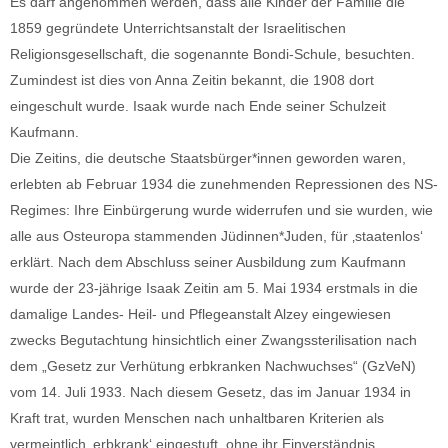
Es darf angenommen werden, dass alle Kinder der Familie die
1859 gegründete Unterrichtsanstalt der Israelitischen
Religionsgesellschaft, die sogenannte Bondi-Schule, besuchten.
Zumindest ist dies von Anna Zeitin bekannt, die 1908 dort
eingeschult wurde. Isaak wurde nach Ende seiner Schulzeit
Kaufmann.
Die Zeitins, die deutsche Staatsbürger*innen geworden waren,
erlebten ab Februar 1934 die zunehmenden Repressionen des NS-
Regimes: Ihre Einbürgerung wurde widerrufen und sie wurden, wie
alle aus Osteuropa stammenden Jüdinnen*Juden, für ‚staatenlos‘
erklärt. Nach dem Abschluss seiner Ausbildung zum Kaufmann
wurde der 23-jährige Isaak Zeitin am 5. Mai 1934 erstmals in die
damalige Landes- Heil- und Pflegeanstalt Alzey eingewiesen
zwecks Begutachtung hinsichtlich einer Zwangssterilisation nach
dem „Gesetz zur Verhütung erbkranken Nachwuchses“ (GzVeN)
vom 14. Juli 1933. Nach diesem Gesetz, das im Januar 1934 in
Kraft trat, wurden Menschen nach unhaltbaren Kriterien als
vermeintlich ‚erbkrank‘ eingestuft, ohne ihr Einverständnis