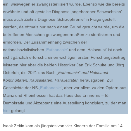
ein, weswegen er zwangssterilisiert wurde. Ebenso wie die bereits
erwähnte und oft gestellte Diagnose ‚angeborener Schwachsinn‘
muss auch Zeitins Diagnose ‚Schizophrenie‘ in Frage gestellt
werden, da oftmals nur nach einem Grund gesucht wurde, um die
betroffenen Menschen gezwungenermaßen zu sterilisieren und
ermorden. Der Zusammenhang zwischen der
nationalsozialistischen
‚Euthanasie‘
und dem ‚Holocaust‘ ist noch
nicht gänzlich erforscht; einen wichtigen ersten Forschungsbeitrag
leisteten hier aber die beiden Historiker Jan Erik Schulte und Jörg
Osterloh, die 2021 das Buch
„Euthanasie“ und Holocaust.
Kontinuitäten, Kausalitäten, Parallelitäten
herausgaben. Zur
Geschichte der NS-
‚Euthanasie‘
, aber vor allem zu den Opfern aus
Mainz und Rheinhessen hat das Haus des Erinnerns – für
Demokratie und Akzeptanz eine Ausstellung konzipiert, zu der man
hier
gelangt.
Isaak Zeitin kam als jüngstes von vier Kindern der Familie am 14.