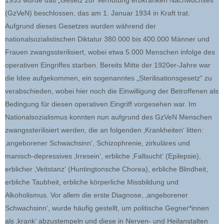
1933 wurde das „Gesetz zur Verhütung erbkranken Nachwuchses“
(GzVeN) beschlossen, das am 1. Januar 1934 in Kraft trat.
Aufgrund dieses Gesetzes wurden während der
nationalsozialistischen Diktatur 380.000 bis 400.000 Männer und
Frauen zwangssterilisiert, wobei etwa 5.000 Menschen infolge des
operativen Eingriffes starben. Bereits Mitte der 1920er-Jahre war
die Idee aufgekommen, ein sogenanntes „Sterilisationsgesetz“ zu
verabschieden, wobei hier noch die Einwilligung der Betroffenen als
Bedingung für diesen operativen Eingriff vorgesehen war. Im
Nationalsozialismus konnten nun aufgrund des GzVeN Menschen
zwangssterilisiert werden, die an folgenden ‚Krankheiten‘ litten:
‚angeborener Schwachsinn‘, Schizophrenie, zirkuläres und
manisch-depressives ‚Irresein‘, erbliche ‚Fallsucht‘ (Epilepsie),
erblicher ‚Veitstanz‘ (Huntingtonsche Chorea), erbliche Blindheit,
erbliche Taubheit, erbliche körperliche Missbildung und
Alkoholismus. Vor allem die erste Diagnose, ‚angeborener
Schwachsinn‘, wurde häufig gestellt, um politische Gegner*innen
als ‚krank‘ abzustempeln und diese in Nerven- und Heilanstalten