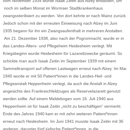
vom November 1934 wurde Isaak Zeitin aus Alzey entlassen, um
noch im selben Monat im Wormser Stadtkrankenhaus
zwangssterilisiert zu werden. Von dort kehrte er nach Mainz zurück.
Jedoch schon mit der erneuten Einweisung nach Alzey im Juni
1935 begann für ihn ein Zwangsaufenthalt in mehreren Anstalten.
Am 21. Dezember 1938, also nach der Pogromnacht, wurde er in
das Landes-Alters- und Pflegeheim Heidesheim verlegt. Mit
Kriegsbeginn wurde Heidesheim für Lazarettzwecke geräumt. So
schickte man auch Isaak Zeitin im September 1939 mit einem
Sammeltransport auf offenen Lastwagen erneut nach Alzey. Im Mai
1940 wurde er mit 50 Patient*innen in die Landes-Heil- und
Pflegeanstalt Heppenheim verlegt, da auch die Anstalt in Alzey
angesichts des Frankreichfeldzuges als Reservelazarett genutzt
werden sollte. Auf einem Meldebogen vom 16. Juli 1940 aus
Heppenheim ist für Isaak Zeitin „nicht zu beschäftigen“ vermerkt.
Ende des Jahres 1940 kam er mit zehn weiteren Patient*innen
erneut nach Heidesheim. Im Juni 1941 musste Isaak Zeitin mit 36
anderen, darunter fünf jüdische Patient*innen, in die