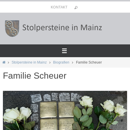
Zum
KONTAKT
Inhalt
springen
Start
Stolpersteine in Mainz
Biografien
Familie Scheuer
Familie Scheuer