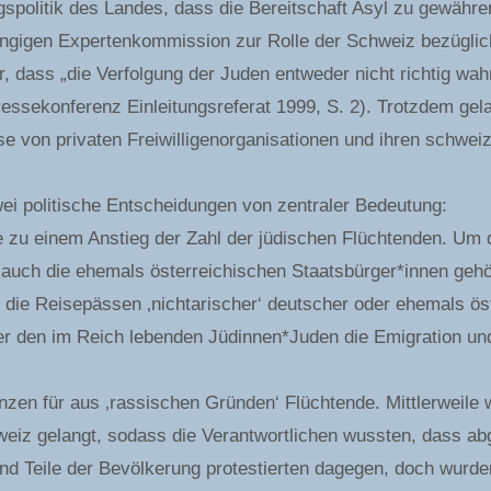
ingspolitik des Landes, dass die Bereitschaft Asyl zu gewähr
hängigen Expertenkommission zur Rolle der Schweiz bezüglic
ür, dass „die Verfolgung der Juden entweder nicht richtig
ssekonferenz Einleitungsreferat 1999, S. 2). Trotzdem gelan
ese von privaten Freiwilligenorganisationen und ihren schw
wei politische Entscheidungen von zentraler Bedeutung:
e zu einem Anstieg der Zahl der jüdischen Flüchtenden. Um
 auch die ehemals österreichischen Staatsbürger*innen geh
n die Reisepässen ‚nichtarischer‘ deutscher oder ehemals ös
er den im Reich lebenden Jüdinnen*Juden die Emigration un
zen für aus ‚rassischen Gründen‘ Flüchtende. Mittlerweile 
eiz gelangt, sodass die Verantwortlichen wussten, dass a
 und Teile der Bevölkerung protestierten dagegen, doch wur