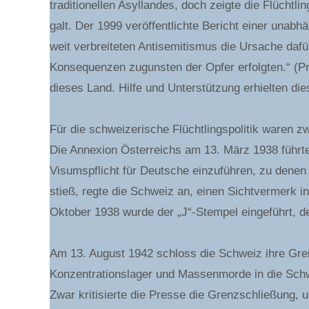
traditionellen Asyllandes, doch zeigte die Flüchtl
galt. Der 1999 veröffentlichte Bericht einer unab
weit verbreiteten Antisemitismus die Ursache daf
Konsequenzen zugunsten der Opfer erfolgten.“ (Pre
dieses Land. Hilfe und Unterstützung erhielten di
Für die schweizerische Flüchtlingspolitik waren z
Die Annexion Österreichs am 13. März 1938 führt
Visumspflicht für Deutsche einzuführen, zu denen
stieß, regte die Schweiz an, einen Sichtvermerk i
Oktober 1938 wurde der „J“-Stempel eingeführt, d
Am 13. August 1942 schloss die Schweiz ihre Gren
Konzentrationslager und Massenmorde in die Schw
Zwar kritisierte die Presse die Grenzschließung,