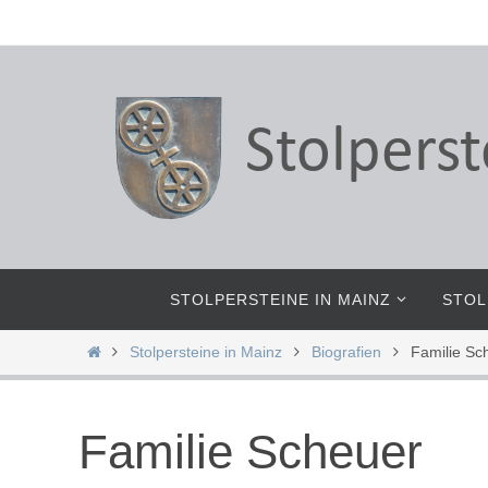
Zum
Inhalt
springen
Zum
STOLPERSTEINE IN MAINZ
STOL
Inhalt
springen
Start
Stolpersteine in Mainz
Biografien
Familie Sc
Familie Scheuer