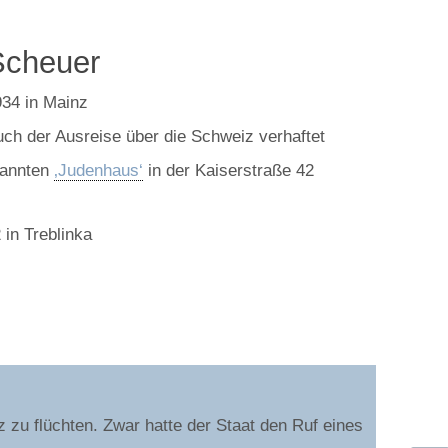
Scheuer
34 in Mainz
ch der Ausreise über die Schweiz verhaftet
nannten
‚Judenhaus‘
in der Kaiserstraße 42
in Treblinka
 zu flüchten. Zwar hatte der Staat den Ruf eines