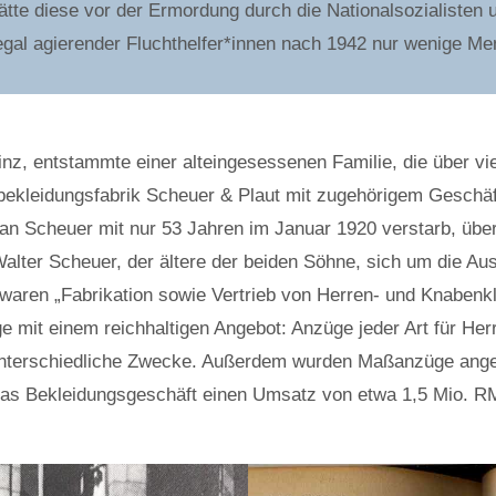
ätte diese vor der Ermordung durch die Nationalsozialisten 
legal agierender Fluchthelfer*innen nach 1942 nur wenige Me
nz, entstammte einer alteingesessenen Familie, die über v
bekleidungsfabrik Scheuer & Plaut mit zugehörigem Geschäf
an Scheuer mit nur 53 Jahren im Januar 1920 verstarb, üb
lter Scheuer, der ältere der beiden Söhne, sich um die A
aren „Fabrikation sowie Vertrieb von Herren- und Knabenkl
ge mit einem reichhaltigen Angebot: Anzüge jeder Art für H
nterschiedliche Zwecke. Außerdem wurden Maßanzüge angefer
s Bekleidungsgeschäft einen Umsatz von etwa 1,5 Mio. RM 