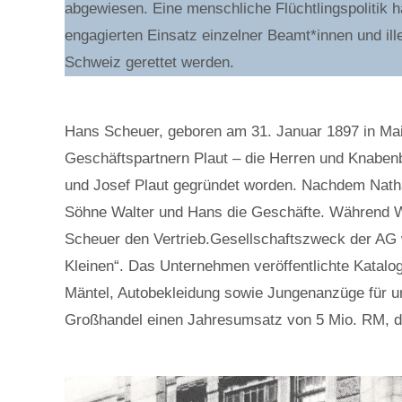
abgewiesen. Eine menschliche Flüchtlingspolitik h
engagierten Einsatz einzelner Beamt*innen und il
Schweiz gerettet werden.
Hans Scheuer, geboren am 31. Januar 1897 in Mai
Geschäftspartnern Plaut – die Herren und Knaben
und Josef Plaut gegründet worden. Nachdem Nath
Söhne Walter und Hans die Geschäfte. Während Wa
Scheuer den Vertrieb.Gesellschaftszweck der AG w
Kleinen“. Das Unternehmen veröffentlichte Katalo
Mäntel, Autobekleidung sowie Jungenanzüge für u
Großhandel einen Jahresumsatz von 5 Mio. RM, da