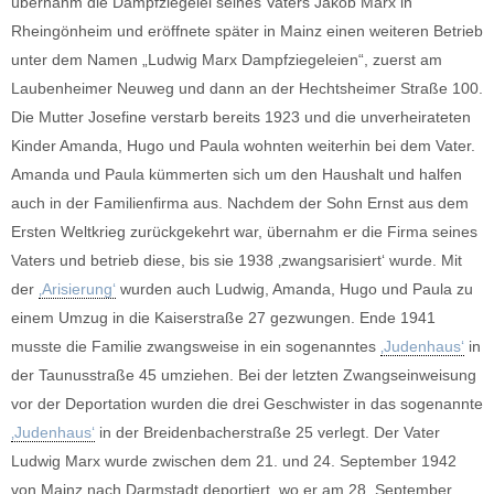
übernahm die Dampfziegelei seines Vaters Jakob Marx in
Rheingönheim und eröffnete später in Mainz einen weiteren Betrieb
unter dem Namen „Ludwig Marx Dampfziegeleien“, zuerst am
Laubenheimer Neuweg und dann an der Hechtsheimer Straße 100.
Die Mutter Josefine verstarb bereits 1923 und die unverheirateten
Kinder Amanda, Hugo und Paula wohnten weiterhin bei dem Vater.
Amanda und Paula kümmerten sich um den Haushalt und halfen
auch in der Familienfirma aus. Nachdem der Sohn Ernst aus dem
Ersten Weltkrieg zurückgekehrt war, übernahm er die Firma seines
Vaters und betrieb diese, bis sie 1938 ‚zwangsarisiert‘ wurde. Mit
der
‚Arisierung‘
wurden auch Ludwig, Amanda, Hugo und Paula zu
einem Umzug in die Kaiserstraße 27 gezwungen. Ende 1941
musste die Familie zwangsweise in ein sogenanntes
‚Judenhaus‘
in
der Taunusstraße 45 umziehen. Bei der letzten Zwangseinweisung
vor der Deportation wurden die drei Geschwister in das sogenannte
‚Judenhaus‘
in der Breidenbacherstraße 25 verlegt. Der Vater
Ludwig Marx wurde zwischen dem 21. und 24. September 1942
von Mainz nach Darmstadt deportiert, wo er am 28. September,