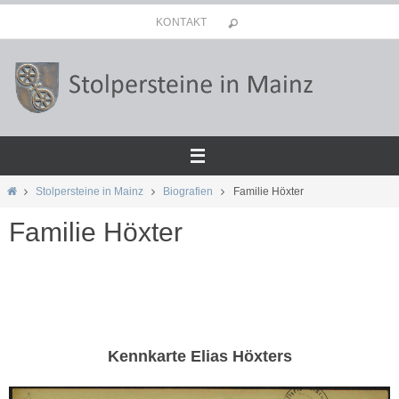
Zum
KONTAKT
Inhalt
springen
Start
Stolpersteine in Mainz
Biografien
Familie Höxter
Familie Höxter
Kennkarte Elias Höxters