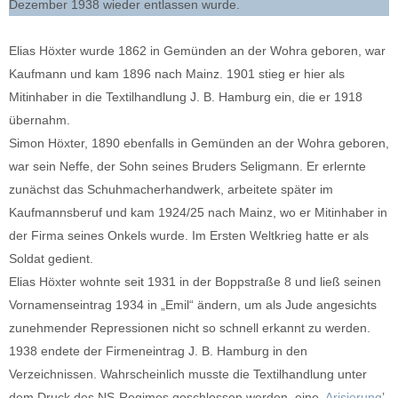
Dezember 1938 wieder entlassen wurde.
Elias Höxter wurde 1862 in Gemünden an der Wohra geboren, war
Kaufmann und kam 1896 nach Mainz. 1901 stieg er hier als
Mitinhaber in die Textilhandlung J. B. Hamburg ein, die er 1918
übernahm.
Simon Höxter, 1890 ebenfalls in Gemünden an der Wohra geboren,
war sein Neffe, der Sohn seines Bruders Seligmann. Er erlernte
zunächst das Schuhmacherhandwerk, arbeitete später im
Kaufmannsberuf und kam 1924/25 nach Mainz, wo er Mitinhaber in
der Firma seines Onkels wurde. Im Ersten Weltkrieg hatte er als
Soldat gedient.
Elias Höxter wohnte seit 1931 in der Boppstraße 8 und ließ seinen
Vornamenseintrag 1934 in „Emil“ ändern, um als Jude angesichts
zunehmender Repressionen nicht so schnell erkannt zu werden.
1938 endete der Firmeneintrag J. B. Hamburg in den
Verzeichnissen. Wahrscheinlich musste die Textilhandlung unter
dem Druck des NS-Regimes geschlossen werden, eine ‚
Arisierung
’