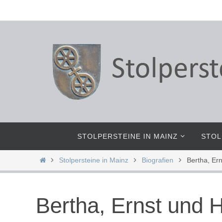
Zum
Inhalt
springen
Zum
STOLPERSTEINE IN MAINZ
STOL
Inhalt
springen
Start
Stolpersteine in Mainz
Biografien
Bertha, Er
Bertha, Ernst und 