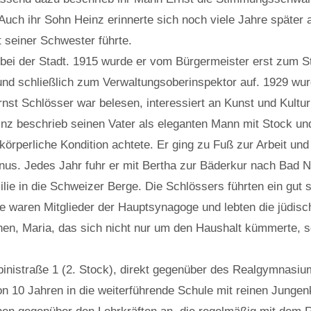
uch ihr Sohn Heinz erinnerte sich noch viele Jahre später 
 seiner Schwester führte.
ei der Stadt. 1915 wurde er vom Bürgermeister erst zum S
und schließlich zum Verwaltungsoberinspektor auf. 1929 wur
st Schlösser war belesen, interessiert an Kunst und Kultu
inz beschrieb seinen Vater als eleganten Mann mit Stock und
körperliche Kondition achtete. Er ging zu Fuß zur Arbeit un
nus. Jedes Jahr fuhr er mit Bertha zur Bäderkur nach Bad 
 in die Schweizer Berge. Die Schlössers führten ein gut si
ie waren Mitglieder der Hauptsynagoge und lebten die jüdis
hen, Maria, das sich nicht nur um den Haushalt kümmerte, 
binistraße 1 (2. Stock), direkt gegenüber des Realgymnas
von 10 Jahren in die weiterführende Schule mit reinen Junge