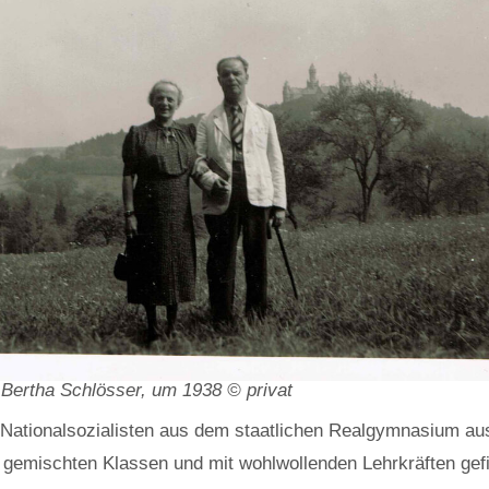
 Bertha Schlösser, um 1938 © privat
 Nationalsozialisten aus dem staatlichen Realgymnasium au
 gemischten Klassen und mit wohlwollenden Lehrkräften gefi