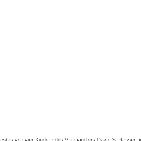
gstes von vier Kindern des Viehhändlers David Schlösser und