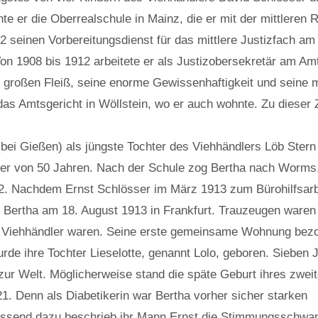
 er die Oberrealschule in Mainz, die er mit der mittleren R
2 seinen Vorbereitungsdienst für das mittlere Justizfach am 
on 1908 bis 1912 arbeitete er als Justizobersekretär am Am
 großen Fleiß, seine enorme Gewissenhaftigkeit und seine m
das Amtsgericht in Wöllstein, wo er auch wohnte. Zu dieser 
ei Gießen) als jüngste Tochter des Viehhändlers Löb Stern
lter von 50 Jahren. Nach der Schule zog Bertha nach Worms,
2. Nachdem Ernst Schlösser im März 1913 zum Bürohilfsarbe
d Bertha am 18. August 1913 in Frankfurt. Trauzeugen waren 
ter Viehhändler waren. Seine erste gemeinsame Wohnung bez
rde ihre Tochter Lieselotte, genannt Lolo, geboren. Sieben J
ur Welt. Möglicherweise stand die späte Geburt ihres zweit
. Denn als Diabetikerin war Bertha vorher sicher starken
assend dazu beschrieb ihr Mann Ernst die Stimmungsschwa