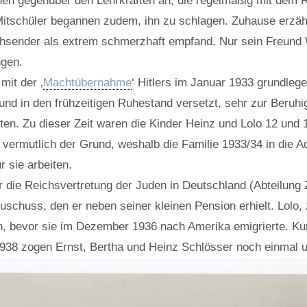
onen gegenüber den Lehrkräften an, die regelmäßig mit dem 
Mitschüler begannen zudem, ihn zu schlagen. Zuhause erzäh
hsender als extrem schmerzhaft empfand. Nur sein Freund W
ngen.
mit der ‚
Machtübernahme
‘ Hitlers im Januar 1933 grundleg
in den frühzeitigen Ruhestand versetzt, sehr zur Beruhigu
en. Zu dieser Zeit waren die Kinder Heinz und Lolo 12 und 19
ermutlich der Grund, weshalb die Familie 1933/34 in die Ad
 sie arbeiten.
r die Reichsvertretung der Juden in Deutschland (Abteilung Z
chuss, den er neben seiner kleinen Pension erhielt. Lolo, zu
, bevor sie im Dezember 1936 nach Amerika emigrierte. Kur
938 zogen Ernst, Bertha und Heinz Schlösser noch einmal um