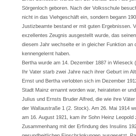
Sörgenloch geboren. Nach der Volksschule besuchte
nicht in das Viehgeschäft ein, sondern begann 190
Justizbeamte bestand er mit guten Ergebnissen. V
exzellentes Zeugnis ausgestellt wurde, das seinen
diesem Jahr wechselte er in gleicher Funktion an 
kennengelernt haben.
Bertha wurde am 14. Dezember 1887 in Wieseck (b
Ihr Vater starb zwei Jahre nach ihrer Geburt im A
Ernst und Bertha verlobten sich im Dezember 191
Stadt Mainz ernannt worden war, heirateten er un
Julius und Ernsts Bruder Alfred, die wie ihre Vä
der Wallaustraße 1 (2. Stock). Am 26. Mai 1914 wu
am 16. August 1921, kam ihr Sohn Heinz Leopold z
Zusammenhang mit der Erfindung des Insulins 1921
gesundheitlichen Einschränkungen ausgesetzt. P