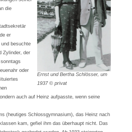
an die
tadtsekretär
de er
r und besuchte
 Zylinder, der
d sonntags
Neuenahr oder
Ernst und Bertha Schlösser, um
tuiertes
1937 © privat
chen
sondern auch auf Heinz aufpasste, wenn seine
iums (heutiges Schlossgymnasium), das Heinz nach
nklassen kam, gefiel ihm das überhaupt nicht. Das