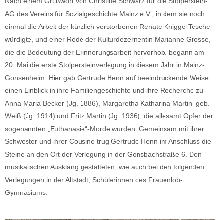
Nach einem Grußwort von Christine Schwarz für die Stolperstein-
AG des Vereins für Sozialgeschichte Mainz e.V., in dem sie noch
einmal die Arbeit der kürzlich verstorbenen Renate Knigge-Tesche
würdigte, und einer Rede der Kulturdezernentin Marianne Grosse,
die die Bedeutung der Erinnerungsarbeit hervorhob, begann am
20. Mai die erste Stolpersteinverlegung in diesem Jahr in Mainz-
Gonsenheim. Hier gab Gertrude Henn auf beeindruckende Weise
einen Einblick in ihre Familiengeschichte und ihre Recherche zu
Anna Maria Becker (Jg. 1886), Margaretha Katharina Martin, geb.
Weiß (Jg. 1914) und Fritz Martin (Jg. 1936), die allesamt Opfer der
sogenannten „Euthanasie“-Morde wurden. Gemeinsam mit ihrer
Schwester und ihrer Cousine trug Gertrude Henn im Anschluss die
Steine an den Ort der Verlegung in der Gonsbachstraße 6. Den
musikalischen Ausklang gestalteten, wie auch bei den folgenden
Verlegungen in der Altstadt, Schülerinnen des Frauenlob-
Gymnasiums.