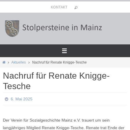
Zum
KONTAKT
Inhalt
springen
Start
Aktuelles
Nachruf für Renate Knigge-Tesche
Nachruf für Renate Knigge-
Tesche
6. Mai 2025
Der Verein für Sozialgeschichte Mainz e.V. trauert um sein
langjähriges Mitglied Renate Knigge-Tesche. Renate trat Ende der