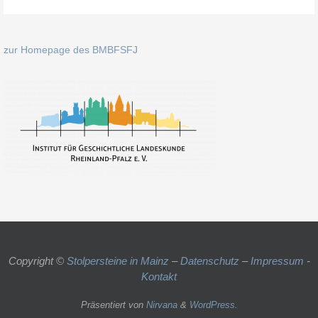
zur Homepage des BMBFSFJ
Copyright ©
Stolpersteine in Mainz
–
Datenschutz
–
Impressum
-
Kontakt
Präsentiert von
Nirvana
&
WordPress.