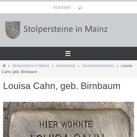
Zum
KONTAKT
Inhalt
springen
Start
Stolpersteine in Mainz
Verzeichnis
Gesamtverzeichnis
Louisa
Cahn, geb. Birnbaum
Louisa Cahn, geb. Birnbaum