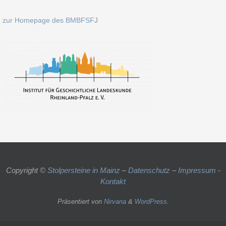
zur Homepage des BMBFSFJ
Copyright ©
Stolpersteine in Mainz
–
Datenschutz
–
Impressum
-
Kontakt
Präsentiert von
Nirvana
&
WordPress.