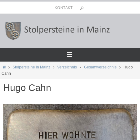
Zum
KONTAKT
Inhalt
springen
Start
Stolpersteine in Mainz
Verzeichnis
Gesamtverzeichnis
Hugo
Cahn
Hugo Cahn