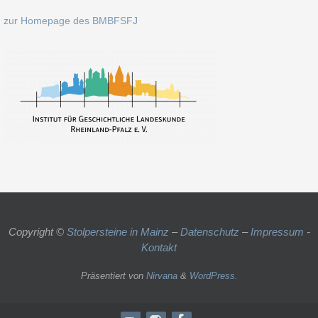
zur Homepage des BMBFSFJ
Copyright ©
Stolpersteine in Mainz
–
Datenschutz
–
Impressum
-
Kontakt
Präsentiert von
Nirvana
&
WordPress.