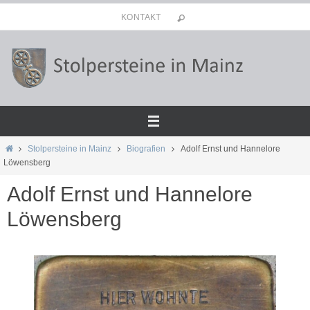
Zum
KONTAKT
Inhalt
springen
Start
Stolpersteine in Mainz
Biografien
Adolf Ernst und Hannelore
Löwensberg
Adolf Ernst und Hannelore
Löwensberg