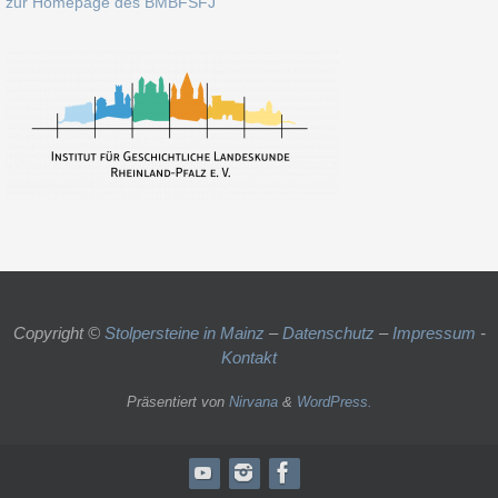
zur Homepage des BMBFSFJ
Copyright ©
Stolpersteine in Mainz
–
Datenschutz
–
Impressum
-
Kontakt
Präsentiert von
Nirvana
&
WordPress.