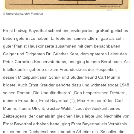
© Universitätsarchiv Frankfurt
Ernst Ludwig Bayerthal scheint ein privilegiertes, großbürgerliches
Leben geführt zu haben. Er lebte bei seinen Eltern, gab als sehr
guter Pianist Hauskonzerte zusammen mit dem benachbarten
Geiger und Dirigenten Dr. Günther Kehr, dem späteren Leiter des
Peter-Cornelius-Konservatoriums, und ging keinem Beruf nach. Als
Intellektueller gehörte er zum Freundeskreis der Hesperiker,
dessen Mittelpunkt sein Schul- und Studienfreund Carl Mumm
bildete. Auch Ernst Kreuder gehörte dazu und widmete sogar 1948
seinen Roman „Die Unauffindbaren“ „Den hesperischen Dichtern,
meinen Freunden, Ernst Bayerthal (†), Max Herchenröder, Carl
Mumm, Hanns Ulricht, Gustav Waldt.“ Laut der Auskunft eines
Zeitzeugens, der damals im gleichen Haus lebte und Nachhilfe von
Ernst Bayerthal erhalten hatte, ging Ernst Bayerthal ein Verhältnis
mit einem im Dachgeschoss lebenden Arbeiter ein. So sollen die