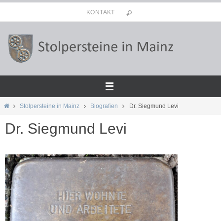
Zum
KONTAKT
Inhalt
springen
Start
Stolpersteine in Mainz
Biografien
Dr. Siegmund Levi
Dr. Siegmund Levi