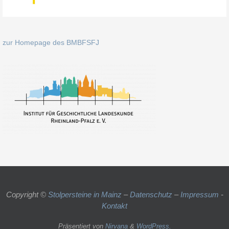
zur Homepage des BMBFSFJ
Copyright ©
Stolpersteine in Mainz
–
Datenschutz
–
Impressum
-
Kontakt
Präsentiert von
Nirvana
&
WordPress.